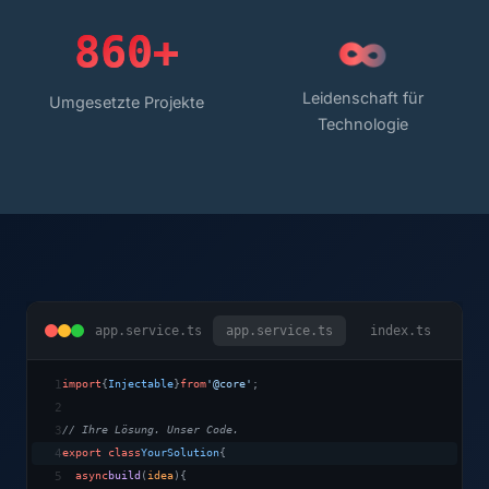
∞
8
6
0
+
Leidenschaft für
Umgesetzte Projekte
Technologie
app.service.ts
app.service.ts
index.ts
import
{
Injectable
}
from
'@core'
;
1
2
// Ihre Lösung. Unser Code.
3
export class
YourSolution
{
4
async
build
(
idea
)
{
5