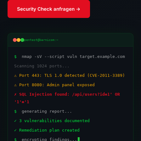
Security Check anfragen →
pentest@barnicom:~
$
nmap -sV --script vuln target.example.com
Scanning 1024 ports...
⚠ Port 443: TLS 1.0 detected (CVE-2011-3389)
⚠ Port 8080: Admin panel exposed
✗ SQL Injection found: /api/users?id=1' OR
'1'='1
$
generating report...
✓ 3 vulnerabilities documented
✓ Remediation plan created
$
encrypting findings...