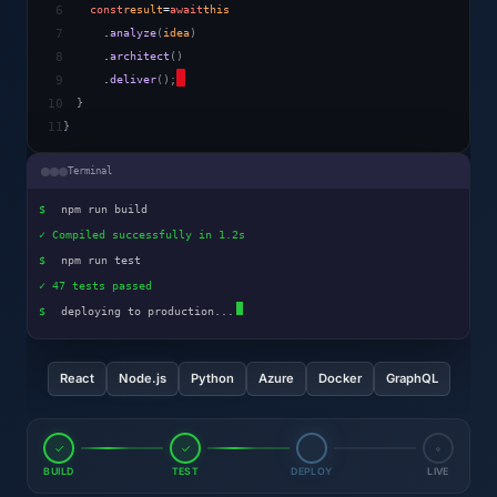
const
result
=
await
this
6
.
analyze
(
idea
)
7
.
architect
()
8
.
deliver
();
9
}
10
}
11
Terminal
$
npm run build
✓ Compiled successfully in 1.2s
$
npm run test
✓ 47 tests passed
$
deploying to production...
React
Node.js
Python
Azure
Docker
GraphQL
✓
✓
◦
BUILD
TEST
DEPLOY
LIVE