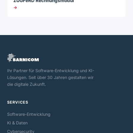
ZUGFeRD Rechnungsmodul
→
Ihr Partner für Software-Entwicklung und KI-
Lösungen. Seit über 30 Jahren gestalten wir
die digitale Zukunft.
SERVICES
Software-Entwicklung
KI & Daten
Cybersecurity